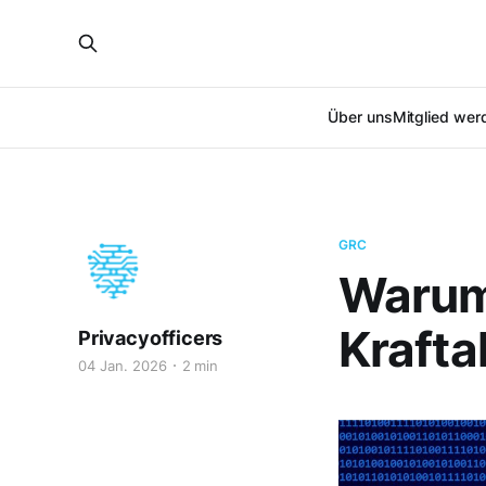
Über uns
Mitglied wer
GRC
Warum 
Krafta
Privacyofficers
04 Jan. 2026
2 min