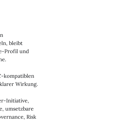
rn
ln, bleibt
e-Profil und
ne.
RC-kompatiblen
klarer Wirkung.
r-Initiative,
te, umsetzbare
overnance, Risk