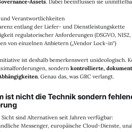
Governance-Assets
. Dabei beeinflussen sie unmittelba
 und Verantwortlichkeiten
arenz entlang der Liefer- und Dienstleistungskette
gkeit regulatorischer Anforderungen (DSGVO, NIS2, 
en von einzelnen Anbietern („Vendor Lock-in“)
nitiative ist deshalb bemerkenswert unideologisch. K
aximalforderungen, sondern
kontrollierte, dokumen
Abhängigkeiten
. Genau das, was GRC verlangt.
 ist nicht die Technik sondern fehle
erung
Sicht sind Alternativen seit Jahren verfügbar:
undliche Messenger, europäische Cloud-Dienste, una