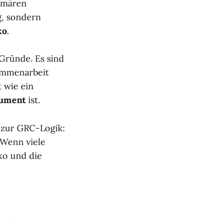
rimären
g, sondern
ko
.
Gründe. Es sind
ammenarbeit
 wie ein
rument
ist.
 zur GRC-Logik:
 Wenn viele
iko und die