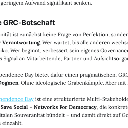
 geringem Aufwand signifikant senken.
le GRC-Botschaft
nität ist zunächst keine Frage von Perfektion, sonde
r Verantwortung
. Wer wartet, bis alle anderen wechse
siko. Wer beginnt, verbessert sein eigenes Governanc
es Signal an Mitarbeitende, Partner und Aufsichtsorga
ependence Day bietet dafür einen pragmatischen, G
Dogmen.
Ohne ideologische Grabenkämpfe. Aber mit 
ependence Day
ist eine strukturierte Multi-Stakeholde
n
Save Social – Networks For Democracy
, die konkre
gitalen Souveränität bündelt – und damit direkt auf G
einzahlt.