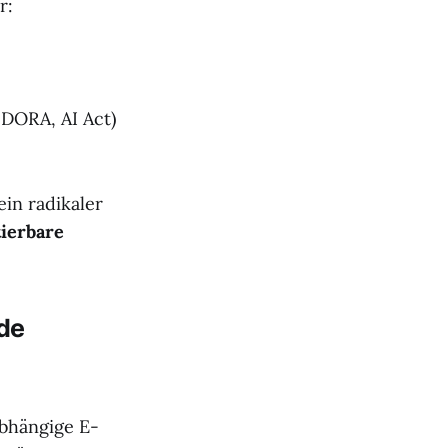
r:
DORA, AI Act)
ein radikaler
tierbare
nde
bhängige E-