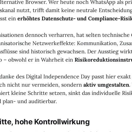
alternative Browser. Wer heute noch WhatsApp als p
anal nutzt, trifft damit keine neutrale Entscheidun
sst ein
erhöhtes Datenschutz- und Compliance-Risi
nisationen dennoch verharren, hat selten technische 
ganisatorische Netzwerkeffekte: Kommunikation, Zus
sflüsse sind historisch gewachsen. Der Ausstieg wirkt
ko – obwohl er in Wahrheit ein
Risikoreduktionsinst
danke des Digital Independence Day passt hier exakt
sich nicht nur vermeiden, sondern
aktiv umgestalten
.
ert kleine Schritte setzen, sinkt das individuelle Ris
 plan- und auditierbar.
itte, hohe Kontrollwirkung