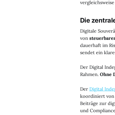
vergleichsweise
Die zentra
Digitale Souverä
von
steuerbare
dauerhaft im Ri
sendet ein klar
Der Digital Ind
Rahmen.
Ohne 
Der
Digital Ind
koordiniert vo
Beiträge zur di
und Compliance 