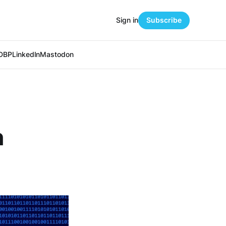
Sign in
Subscribe
DBP
LinkedIn
Mastodon
n