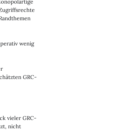
Monopolartige
Zugriffsrechte
e Randthemen
perativ wenig
er
schätzten GRC-
eck vieler GRC-
zt, nicht