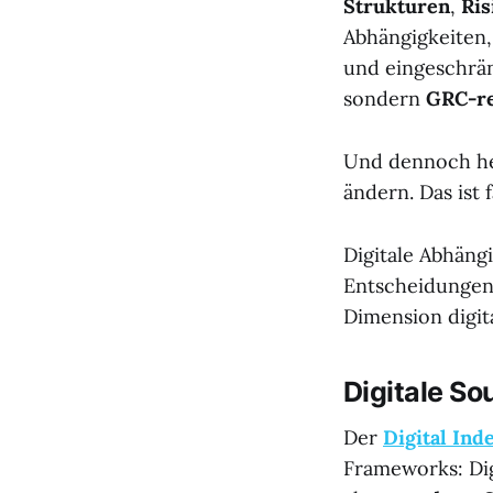
Strukturen
,
Ris
Abhängigkeiten,
und eingeschrän
sondern
GRC-re
Und dennoch her
ändern. Das ist f
Digitale Abhängi
Entscheidungen,
Dimension digita
Digitale S
Der
Digital In
Frameworks: Dig