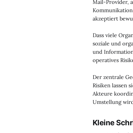
Mail-Provider, 
Kommunikationsk
akzeptiert bewu
Dass viele Orga
soziale und or
und Information
operatives Risi
Der zentrale Ge
Risiken lassen 
Akteure koordini
Umstellung wird
Kleine Schr